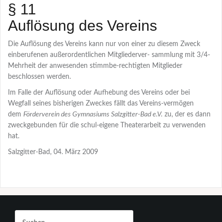
§ 11
Auflösung des Vereins
Die Auflösung des Vereins kann nur von einer zu diesem Zweck
einberufenen außerordentlichen Mitgliederver- sammlung mit 3/4-
Mehrheit der anwesenden stimmbe-rechtigten Mitglieder
beschlossen werden.
Im Falle der Auflösung oder Aufhebung des Vereins oder bei
Wegfall seines bisherigen Zweckes fällt das Vereins-vermögen
dem
Förderverein des Gymnasiums Salzgitter-Bad e.V.
zu, der es dann
zweckgebunden für die schul-eigene Theaterarbeit zu verwenden
hat.
Salzgitter-Bad, 04. März 2009
Suchen