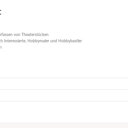
:
erfassen von Theaterstücken
ch Interessierte, Hobbymaler und Hobbybastler
n