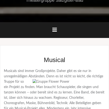
Theatergruppe Salzgitter-Bad
Musical
Musicals sind immer Großprojekte. Daher gibt es sie nur in
unregelmäßigen Abständen.
Denn es ist nicht so leicht, die richtige
Truppe für so
ein Projekt zu finden. Man braucht Schauspieler, die singen und
tanzen können – oder bereit sind es zu lernen. Eine Band, die bereit
ist, über sich hinaus zu wachsen. Regisseur, Chorleiter,
Choreografen, Maske, Bühnenbild, Technik: Alle Beteiligten geben
für ein Musical-Projekt alles. Mindestens ein Jahr intensive