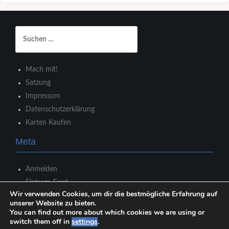
Suchen
nach:
Mach mit!
Satzung
Impressum
Datenschutzerklärung
Karten Kaufen
Meta
Anmelden
Eintrags-Feed
Wir verwenden Cookies, um dir die bestmögliche Erfahrung auf
Kommentar-Feed
unserer Website zu bieten.
WordPress.org
You can find out more about which cookies we are using or
switch them off in
settings
.