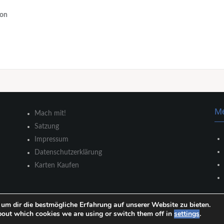
ron
M
Mach mit!
Satzung
Impressum
Datenschutzerklärung
Karten Kaufen
um dir die bestmögliche Erfahrung auf unserer Website zu bieten.
FreeThemes.
bout which cookies we are using or switch them off in
settings
.