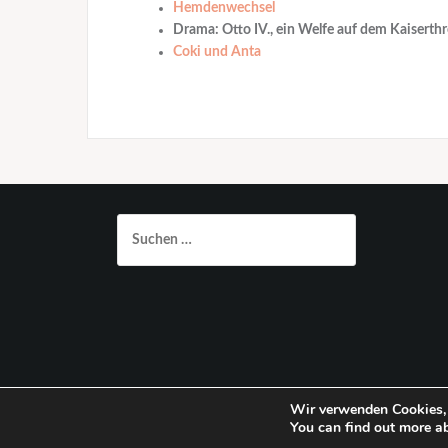
Hemdenwechsel
Drama: Otto IV., ein Welfe auf dem Kaiserth
Coki und Anta
Suchen
nach:
Wir verwenden Cookies, 
Stolz präsentiert von WordPress
|
Theme:
Oria
von Just
You can find out more a