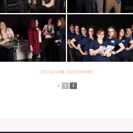
[ZEIGE EINE SLIDESHOW]
◄
1
2