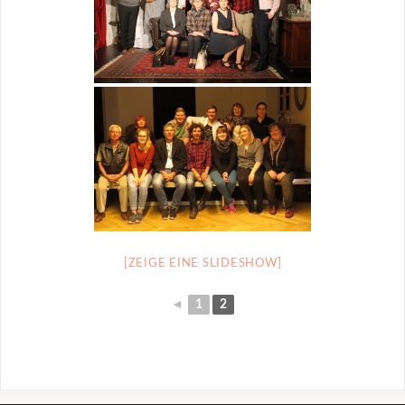
[ZEIGE EINE SLIDESHOW]
◄
1
2