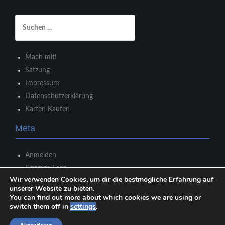
Suchen
nach:
Mach mit!
Satzung
Impressum
Datenschutzerklärung
Karten Kaufen
Meta
Anmelden
Eintrags-Feed
Wir verwenden Cookies, um dir die bestmögliche Erfahrung auf
Kommentar-Feed
unserer Website zu bieten.
WordPress.org
You can find out more about which cookies we are using or
switch them off in
settings
.