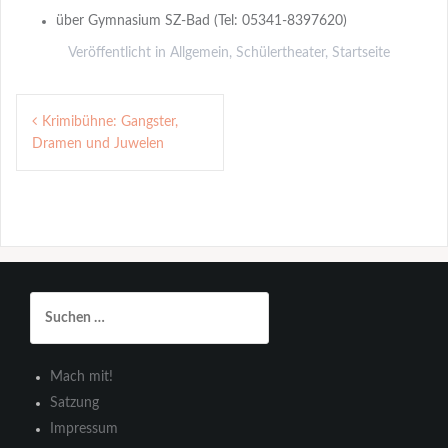
über Gymnasium SZ-Bad (Tel: 05341-8397620)
Veröffentlicht in
Allgemein
,
Schülertheater
,
Startseite
Beitragsnavigation
Krimibühne: Gangster,
Dramen und Juwelen
Suchen
nach:
Mach mit!
Satzung
Impressum