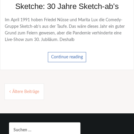
Sketche: 30 Jahre Sketch-ab’s
Im April 1991 hoben Friedel Nüsse und Marita Lux die Comedy-
Gruppe Sketch-ab’s aus der Taufe. Das wäre dieses Jahr ein guter
Grund zum Feiern gewesen, aber die Pandemie verhinderte eine
Live-Show zum 30. Jubiläum. Deshalb
Continue reading
Beitragsnavigation
Ältere Beiträge
Suchen
nach: