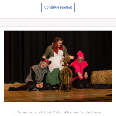
Continue reading
5. November 2024
Tizian Roth
Allgemein
,
Schülertheater