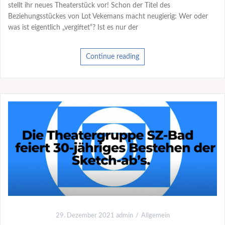
stellt ihr neues Theaterstück vor! Schon der Titel des
Beziehungsstückes von Lot Vekemans macht neugierig: Wer oder
was ist eigentlich „vergiftet“? Ist es nur der
Continue reading
29. Dezember 2021
admin
Allgemein