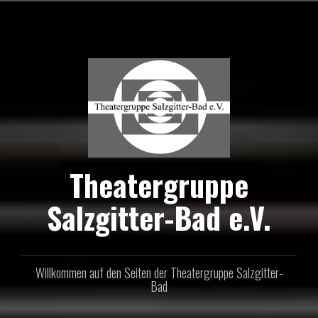
Zum
Inhalt
springen
Theatergruppe
Salzgitter-Bad e.V.
Willkommen auf den Seiten der Theatergruppe Salzgitter-
Bad