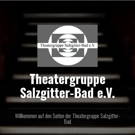
Zum
Inhalt
springen
Theatergruppe
Salzgitter-Bad e.V.
Willkommen auf den Seiten der Theatergruppe Salzgitter-
Bad