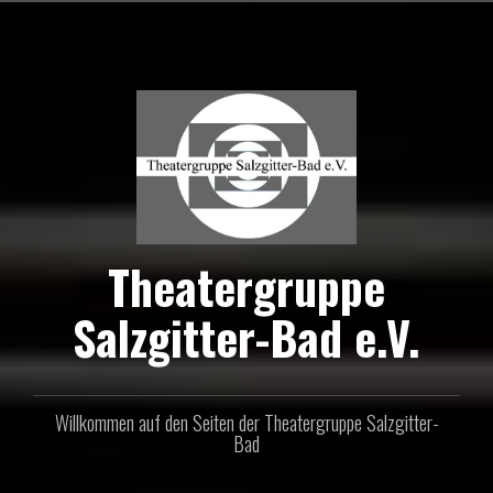
Zum
Inhalt
springen
Theatergruppe
Salzgitter-Bad e.V.
Willkommen auf den Seiten der Theatergruppe Salzgitter-
Bad