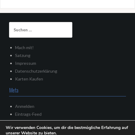
Suchen
nach:
Mach mit!
Satzung
Impressum
Datenschutzerklärung
Karten Kaufen
Meta
Anmelden
Eintrags-Feed
Kommentar-Feed
Wir verwenden Cookies, um dir die bestmögliche Erfahrung auf
WordPress.org
unserer Website zu bieten.