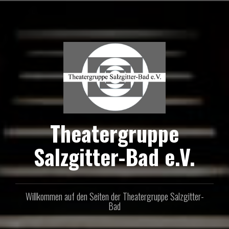
Zum
Inhalt
springen
Theatergruppe
Salzgitter-Bad e.V.
Willkommen auf den Seiten der Theatergruppe Salzgitter-
Bad