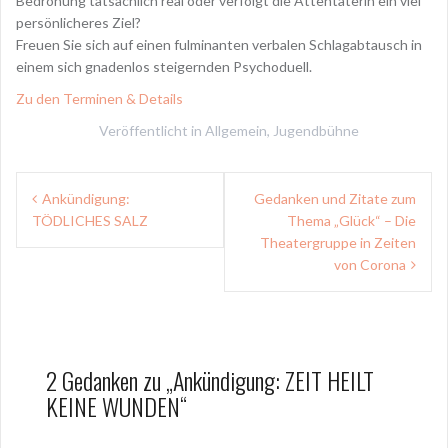
Bedrohung tatsächlich real oder verfolgt die Attentäterin ein viel
persönlicheres Ziel?
Freuen Sie sich auf einen fulminanten verbalen Schlagabtausch in
einem sich gnadenlos steigernden Psychoduell.
Zu den Terminen & Details
Veröffentlicht in
Allgemein
,
Jugendbühne
Beitragsnavigation
Ankündigung:
Gedanken und Zitate zum
TÖDLICHES SALZ
Thema „Glück“ – Die
Theatergruppe in Zeiten
von Corona
2 Gedanken zu „
Ankündigung: ZEIT HEILT
KEINE WUNDEN
“