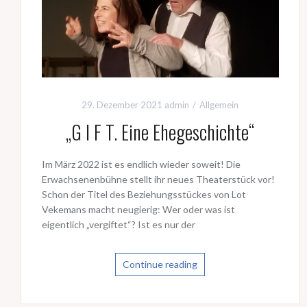
29. Dezember 2021
admin
Allgemein
„G I F T. Eine Ehegeschichte“
Im März 2022 ist es endlich wieder soweit! Die
Erwachsenenbühne stellt ihr neues Theaterstück vor!
Schon der Titel des Beziehungsstückes von Lot
Vekemans macht neugierig: Wer oder was ist
eigentlich „vergiftet“? Ist es nur der
Continue reading